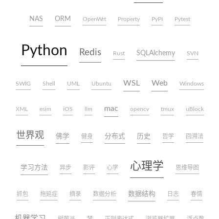
NAS
ORM
OpenWrt
Property
PyPI
Pytest
Python
Redis
SQLAlchemy
Rust
SVN
WSL
Web
SWIG
Shell
UML
Ubuntu
Windows
mac
XML
esim
iOS
llm
opencv
tmux
uBlock
世界观
佛学
分布式
历史
健身
哲学
回溯法
心理学
学习方法
异步
影评
心学
思维导图
数据结构
抓包
拖延症
摘录
数据分析
日志
春情
机器学习