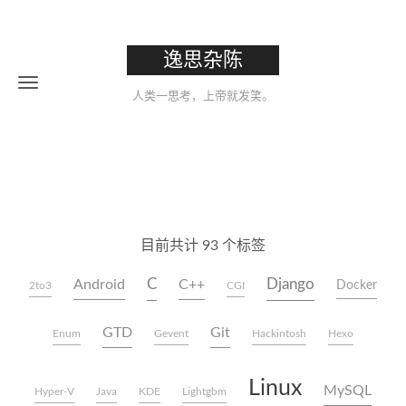
逸思杂陈
人类一思考，上帝就发笑。
目前共计 93 个标签
C
Django
Android
C++
Docker
2to3
CGI
GTD
Git
Enum
Gevent
Hackintosh
Hexo
Linux
MySQL
Hyper-V
Java
KDE
Lightgbm