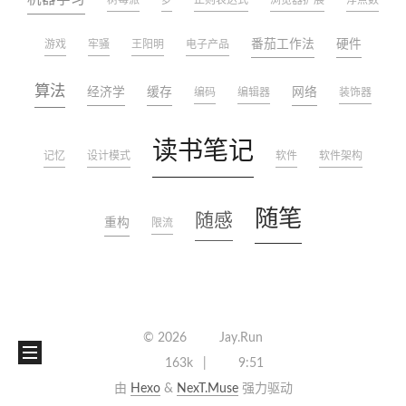
树莓派
梦
正则表达式
浏览器扩展
浮点数
番茄工作法
硬件
游戏
牢骚
王阳明
电子产品
算法
经济学
缓存
网络
编码
编辑器
装饰器
读书笔记
记忆
设计模式
软件
软件架构
随笔
随感
重构
限流
©
2026
Jay.Run
163k
9:51
由
Hexo
&
NexT.Muse
强力驱动