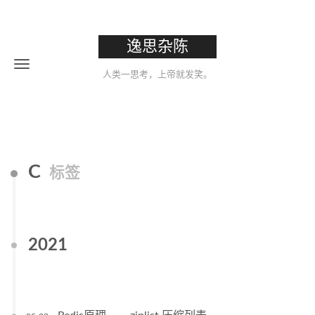
逸思杂陈
人类一思考，上帝就发笑。
C
标签
2021