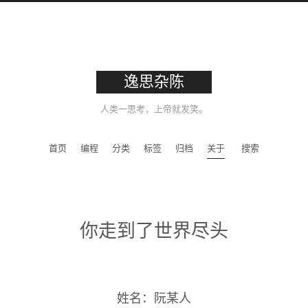
逸思杂陈
人类一思考，上帝就发笑。
首页
编程
分类
标签
归档
关于
搜索
你走到了世界尽头
姓名：阮某人