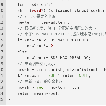
9
    len = sdslen(s);
10
    sh = (
void
*) (s-(
sizeof
(
struct
 sdshdr
11
// s 最少需要的长度
12
    newlen = (len+addlen);
13
// 根据新长度，为 s 分配新空间所需的大小
14
// 小于SDS_MAX_PREALLOC(当前版本是1M
15
if
 (newlen < SDS_MAX_PREALLOC)
16
        newlen *= 
2
;
17
else
18
        newlen += SDS_MAX_PREALLOC;
19
// 重新调整空间大小
20
    newsh = zrealloc(sh, 
sizeof
(
struct
 sd
21
if
 (newsh == 
NULL
) 
return
NULL
;
22
// 更新 sds 的空余长度
23
    newsh->
free
 = newlen - len;
24
return
 newsh->buf;
25
}