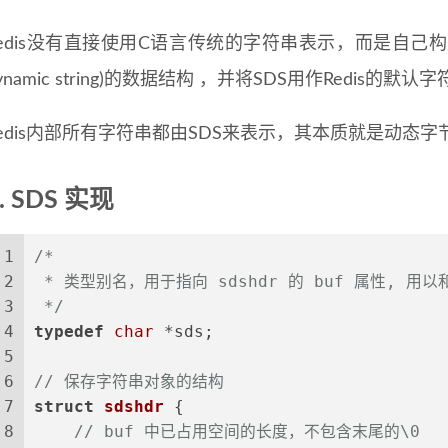
edis没有直接使用C语言传统的字符串表示，而是自己构建了
ynamic string)的数据结构 ，并将SDS用作Redis的默
edis内部所有字符串都由SDS来表示，其本质就是动态字节
SDS 实现
1
/*
2
 * 类型别名，用于指向 sdshdr 的 buf 属性, 用
3
 */
4
typedef
char
 *sds;
5
6
// 保存字符串对象的结构
7
struct
sdshdr
 {
8
// buf 中已占用空间的长度，不包含末尾的\0