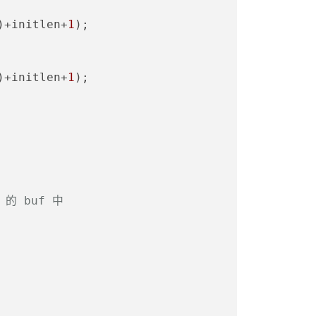
)+initlen+
1
);
)+initlen+
1
);
的 buf 中