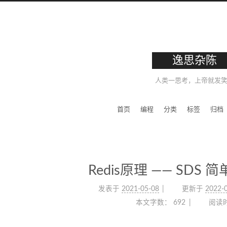
逸思杂陈
人类一思考，上帝就发
首页
编程
分类
标签
归档
Redis原理 —— SDS
发表于
2021-05-08
更新于
2022-
本文字数：
692
阅读时