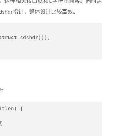
hdr，这样相关接口就和C字符串兼容。同时需
dshdr指针，整体设计比较高效。
struct
 sdshdr)));
针
itlen)
 {
式