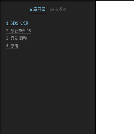
文章目录
站点概览
1.
SDS 实现
2.
创建新SDS
3.
容量调整
4.
参考