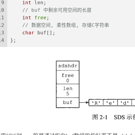
9
int
 len;
10
// buf 中剩余可用空间的长度
11
int
free
;
12
// 数据空间, 柔性数组, 存储C字符串
13
char
 buf[];
14
};