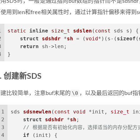
用SDS时，一般是通过指向buf数组的指针而不是sds
使用到len和free相关属性时，通过计算指针偏移来得到s
1
static
inline
size_t
sdslen
(
const
 sds s)
 {
2
struct
sdshdr
 *
sh
 =
 (
void
*)(s-(
sizeof
(
3
return
 sh->len;
4
}
创建新SDS
\0
创建比较简单，注意buf末尾的
，以及最后返回的buf指
1
sds 
sdsnewlen
(
const
void
 *init, 
size_t
 in
2
struct
sdshdr
 *
sh
;
3
// 根据是否有初始化内容，选择适当的内存分配方
4
if
 (init) {