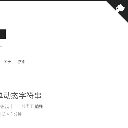
笑。
关于
搜索
 简单动态字符串
08-31
分类于
编程
长 ≈
3 分钟