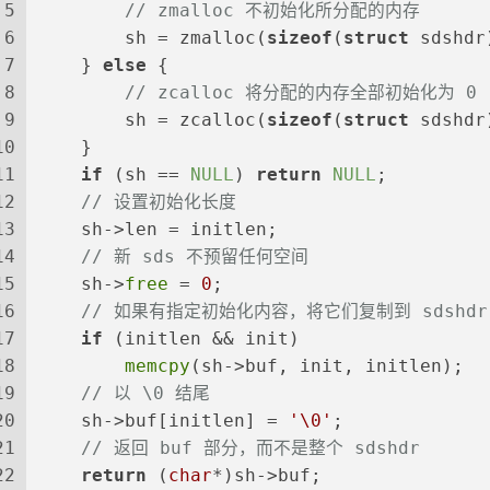
5
// zmalloc 不初始化所分配的内存
6
        sh = zmalloc(
sizeof
(
struct
 sdshdr
7
    } 
else
 {
8
// zcalloc 将分配的内存全部初始化为 0
9
        sh = zcalloc(
sizeof
(
struct
 sdshdr
10
    }
11
if
 (sh == 
NULL
) 
return
NULL
;
12
// 设置初始化长度
13
    sh->len = initlen;
14
// 新 sds 不预留任何空间
15
    sh->
free
 = 
0
;
16
// 如果有指定初始化内容，将它们复制到 sdshdr 
17
if
 (initlen && init)
18
memcpy
(sh->buf, init, initlen);
19
// 以 \0 结尾
20
    sh->buf[initlen] = 
'\0'
;
21
// 返回 buf 部分，而不是整个 sdshdr
22
return
 (
char
*)sh->buf;