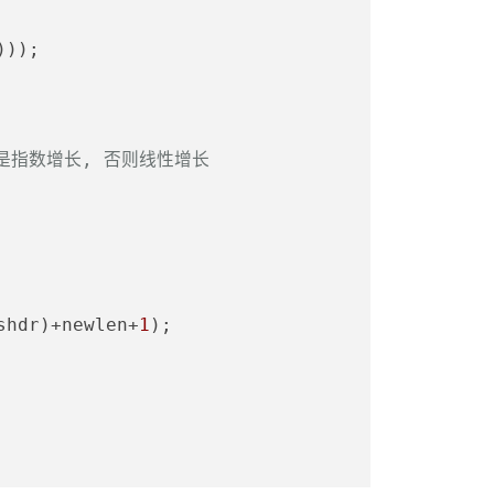
)));
B)时是指数增长, 否则线性增长
shdr)+newlen+
1
);