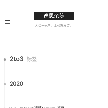
逸思杂陈
人类一思考，上帝就发笑。
2to3
标签
2020