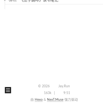
《庄子諵哗》读书笔记
08-01
©
2026
Jay.Run
163k
9:51
由
Hexo
&
NexT.Muse
强力驱动