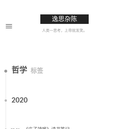
逸思杂陈
人类一思考，上帝就发笑。
哲学
标签
2020