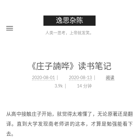
逸思杂陈
人类一思考，上帝就发笑。
《庄子諵哗》读书笔记
2020-08-01
2020-08-13
阅读
3.9k
14 分钟
从高中接触庄子开始，就觉得太难懂了，无论原著还是翻
译。直到大学发现南老师讲的这本，才算是勉强能看下
去。