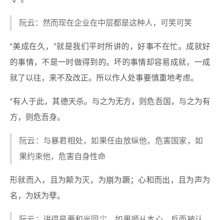
阮云：然而现在企业在中层都是这种人，可笑可笑
“美成在久，”就是我们平时所讲的，好事不在忙。成就好
的事情，不是一时做得到的。坏的事情却容易成就，一成
就了以往，来不及改正。所以作人处事要慎重地考虑。
“有人于此，其德天杀。与之为无方，则危吾国，与之为有
方，则危吾身。
阮云：与暴君相处，如果任由放纵他，危害国家，如
果约束他，危害自身性命
形就而入，且为颠为灭，为崩为蹶；心和而出，且为声为
名，为妖为孽。
阮云：讲得是要和光同尘，如果顺从本心，反而被认