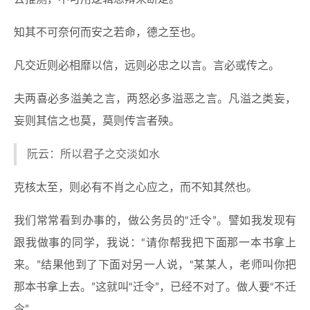
知其不可奈何而安之若命，德之至也。
凡交近则必相靡以信，远则必忠之以言。言必或传之。
夫两喜必多溢美之言，两怒必多溢恶之言。凡溢之类妄，
妄则其信之也莫，莫则传言者殃。
阮云：所以君子之交淡如水
克核太至，则必有不肖之心应之，而不知其然也。
我们常常看到办事的，做公务员的“迁令”。譬如我发现有
跟我做事的同学，我说：“请你帮我把下面那一本书拿上
来。”结果他到了下面对另一人说，“某某人，老师叫你把
那本书拿上去。”这就叫“迁令”，已经不对了。做人要“不迁
令”。