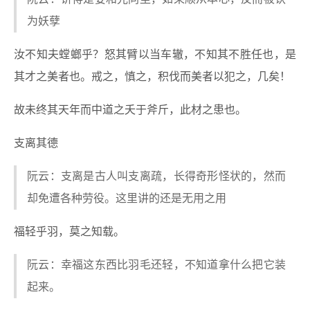
为妖孽
汝不知夫螳螂乎？怒其臂以当车辙，不知其不胜任也，是
其才之美者也。戒之，慎之，积伐而美者以犯之，几矣！
故未终其天年而中道之夭于斧斤，此材之患也。
支离其德
阮云：支离是古人叫支离疏，长得奇形怪状的，然而
却免遭各种劳役。这里讲的还是无用之用
福轻乎羽，莫之知载。
阮云：幸福这东西比羽毛还轻，不知道拿什么把它装
起来。