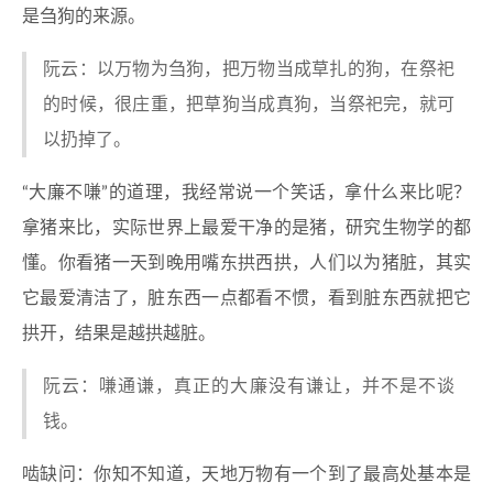
是刍狗的来源。
阮云：以万物为刍狗，把万物当成草扎的狗，在祭祀
的时候，很庄重，把草狗当成真狗，当祭祀完，就可
以扔掉了。
“大廉不嗛”的道理，我经常说一个笑话，拿什么来比呢？
拿猪来比，实际世界上最爱干净的是猪，研究生物学的都
懂。你看猪一天到晚用嘴东拱西拱，人们以为猪脏，其实
它最爱清洁了，脏东西一点都看不惯，看到脏东西就把它
拱开，结果是越拱越脏。
阮云：嗛通谦，真正的大廉没有谦让，并不是不谈
钱。
啮缺问：你知不知道，天地万物有一个到了最高处基本是