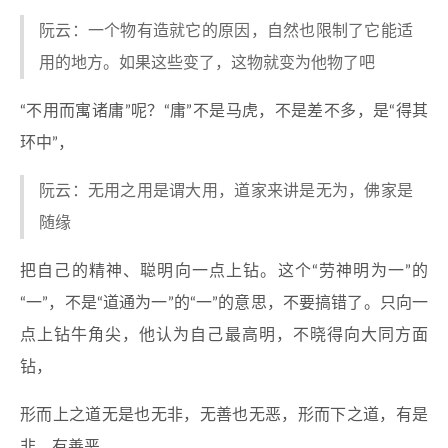
阮云：一个物有造就它的原因，自然也限制了它能适
用的地方。如果这些变了，这物就变为他物了吧
“不用而寓诸庸”呢？“庸”不是马虎，不是差不多，是“得其
环中”，
阮云：无用之用是谓大用，道家来讲是无为，佛家是
随缘
把自己的精神、聪明向一点上钻。这个“劳神明为一”的
“一”，不是“道通为一”的“一”的意思，不要搞错了。只向一
点上钻牛角尖，他认为自己最高明，不晓得向大同方面
钻，
形而上之道无是也无非，无善也无恶，形而下之道，有是
非，有善恶。