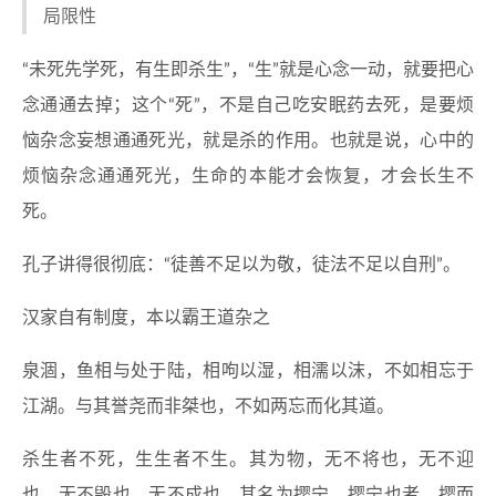
局限性
“未死先学死，有生即杀生”，“生”就是心念一动，就要把心
念通通去掉；这个“死”，不是自己吃安眠药去死，是要烦
恼杂念妄想通通死光，就是杀的作用。也就是说，心中的
烦恼杂念通通死光，生命的本能才会恢复，才会长生不
死。
孔子讲得很彻底：“徒善不足以为敬，徒法不足以自刑”。
汉家自有制度，本以霸王道杂之
泉涸，鱼相与处于陆，相呴以湿，相濡以沫，不如相忘于
江湖。与其誉尧而非桀也，不如两忘而化其道。
杀生者不死，生生者不生。其为物，无不将也，无不迎
也，无不毁也，无不成也，其名为撄宁。撄宁也者，撄而