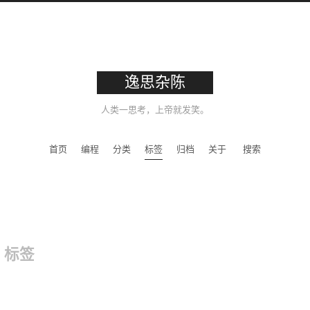
逸思杂陈
人类一思考，上帝就发笑。
首页
编程
分类
标签
归档
关于
搜索
s
标签