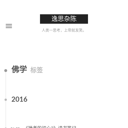
逸思杂陈
人类一思考，上帝就发笑。
佛学
标签
2016