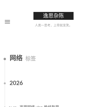
逸思杂陈
人类一思考，上帝就发笑。
网络
标签
2026