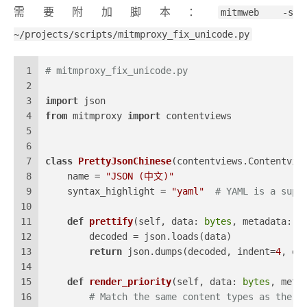
需要附加脚本：
mitmweb -s
~/projects/scripts/mitmproxy_fix_unicode.py
1
# mitmproxy_fix_unicode.py
2
3
import
 json
4
from
 mitmproxy 
import
 contentviews
5
6
7
class
PrettyJsonChinese
(contentviews.Contentvie
8
    name = 
"JSON (中文)"
9
    syntax_highlight = 
"yaml"
# YAML is a supe
10
11
def
prettify
(
self, data: 
bytes
, metadata: c
12
        decoded = json.loads(data)
13
return
 json.dumps(decoded, indent=
4
, en
14
15
def
render_priority
(
self, data: 
bytes
, meta
16
# Match the same content types as the b