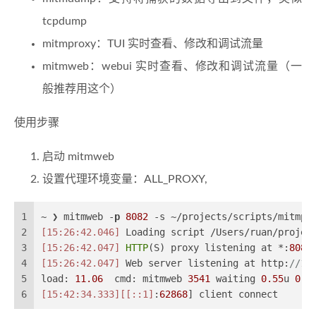
tcpdump
mitmproxy：TUI 实时查看、修改和调试流量
mitmweb：webui 实时查看、修改和调试流量（一
般推荐用这个）
使用步骤
启动 mitmweb
设置代理环境变量：ALL_PROXY,
1
~ ❯ mitmweb -
p
8082
 -s ~/projects/scripts/mitmpr
2
[15:26:42.046]
 Loading script /Users/ruan/projec
3
[15:26:42.047]
HTTP
(S) proxy listening at *:
8082
4
[15:26:42.047]
 Web server listening at http:
//12
5
load: 
11.06
  cmd: mitmweb 
3541
 waiting 
0.55
u 
0.1
6
[15:42:34.333]
[[::1]
:
62868
] client connect