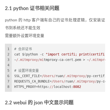
python 证书相关问题
python 的 http 客户端有自己的证书处理逻辑，仅安装证
书到系统还不能生效
需要额外设置环境变量
1
# 合并证书
2
cat $(python -c 
"import certifi; print(certifi.w
3
~
/.mitmproxy/mi
tmproxy-ca-cert.pem > ~
/.mitmprox
4
5
# 设置环境变量
6
SSL_CERT_FILE=
/Users/
ruan
/.mitmproxy/
py-certifi-
7
REQUESTS_CA_BUNDLE=
/Users/
ruan
/.mitmproxy/
py-cer
8
HTTPS_PROXY=https:
//
localhost:
8082
webui 的 json 中文显示问题