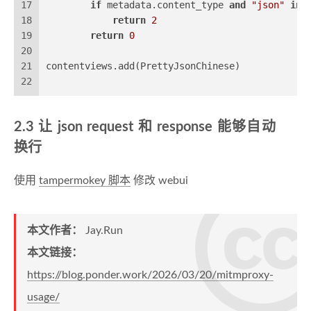
17
if
 metadata.content_type 
and
"json"
in
 
18
return
2
19
return
0
20
21
contentviews.add(PrettyJsonChinese)
22
让 json request 和 response 能够自动
换行
使用
tampermokey 脚本
修改 webui
本文作者：
Jay.Run
本文链接：
https://blog.ponder.work/2026/03/20/mitmproxy-
usage/