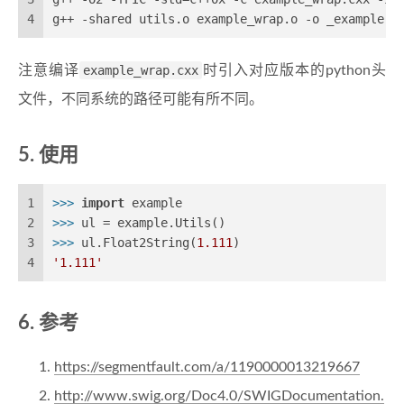
4
g++ -shared utils.o example_wrap.o -o _example.s
注意编译
example_wrap.cxx
时引入对应版本的python头
文件，不同系统的路径可能有所不同。
使用
1
>>> 
import
 example
2
>>> 
ul = example.Utils()
3
>>> 
ul.Float2String(
1.111
)
4
'1.111'
参考
https://segmentfault.com/a/1190000013219667
http://www.swig.org/Doc4.0/SWIGDocumentation.