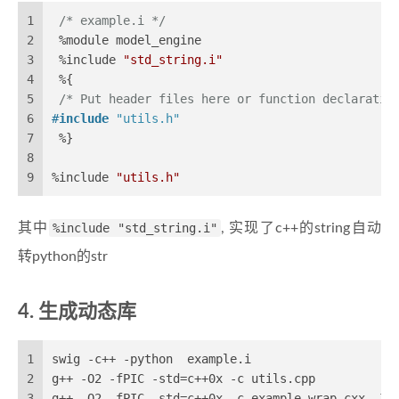
1
/* example.i */
2
 %module model_engine
3
 %include 
"std_string.i"
4
 %{
5
/* Put header files here or function declaratio
6
#
include
"utils.h"
7
 %}
8
9
%include 
"utils.h"
其中
%include "std_string.i"
, 实现了c++的string自动
转python的str
生成动态库
1
swig -c++ -python  example.i
2
g++ -O2 -fPIC -std=c++0x -c utils.cpp
3
g++ -O2 -fPIC -std=c++0x -c example_wrap.cxx -I/