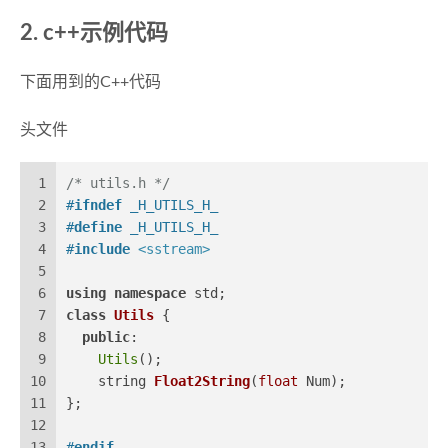
c++示例代码
下面用到的C++代码
头文件
1
/* utils.h */
2
#
ifndef
 _H_UTILS_H_
3
#
define
 _H_UTILS_H_
4
#
include
<sstream>
5
6
using
namespace
 std;
7
class
Utils
 {
8
public
:
9
Utils
();
10
string 
Float2String
(
float
 Num)
;
11
};
12
13
#
endif