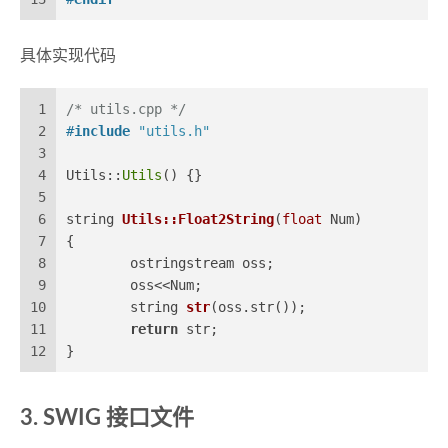
具体实现代码
1
/* utils.cpp */
2
#
include
"utils.h"
3
4
Utils::
Utils
() {}
5
6
string 
Utils::Float2String
(
float
 Num)
7
{
8
	ostringstream oss;
9
	oss<<Num;
10
string 
str
(oss.str())
;
11
return
 str;
12
}
SWIG 接口文件