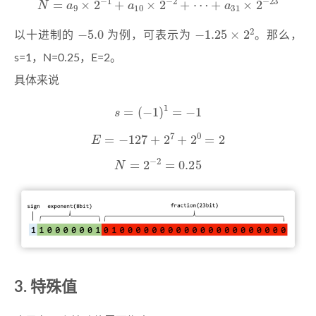
−
5.0
−
1.25
×
2
2
以十进制的
为例，可表示为
。那么，
s=1，N=0.25，E=2。
具体来说
s
=
(
−
1
)
1
=
−
1
E
=
−
127
+
2
7
+
2
0
=
2
N
=
2
−
2
=
0.25
特殊值