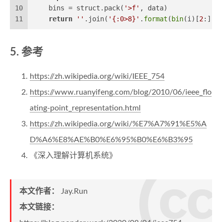
10
    bins = struct.pack(
'>f'
, data)
11
return
''
.join(
'{:0>8}'
.
format
(
bin
(i)[
2
:]) 
参考
https://zh.wikipedia.org/wiki/IEEE_754
https://www.ruanyifeng.com/blog/2010/06/ieee_flo
ating-point_representation.html
https://zh.wikipedia.org/wiki/%E7%A7%91%E5%A
D%A6%E8%AE%B0%E6%95%B0%E6%B3%95
《深入理解计算机系统》
本文作者：
Jay.Run
本文链接：