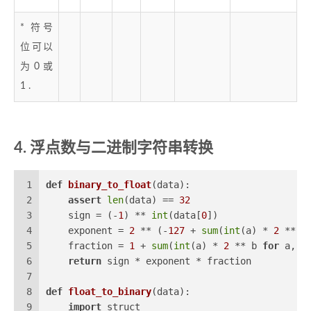
* 符号
位可以
为0或
1 .
浮点数与二进制字符串转换
1
def
binary_to_float
(
data
):
2
assert
len
(data) == 
32
3
    sign = (-
1
) ** 
int
(data[
0
])
4
    exponent = 
2
 ** (-
127
 + 
sum
(
int
(a) * 
2
 ** b
5
    fraction = 
1
 + 
sum
(
int
(a) * 
2
 ** b 
for
 a, b
6
return
 sign * exponent * fraction
7
8
def
float_to_binary
(
data
):
9
import
 struct