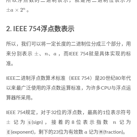
所以浮点数的二进制表示，就是用二进制位表示为
±
a
×
2
n
。
IEEE 754浮点数表示
所以，我们可以将一定长度的二进制位分成三个部分，用
±
n
a
来分别表示
、
、
，而IEEE 754就是具体实现的标
准。
IEEE二进制浮点数算术标准（IEEE 754）是20世纪80年代
以来最广泛使用的浮点数运算标准，为许多CPU与浮点运
算器所采用。
IEEE 754规定，对于32位的浮点数，最高的1位表示符号
±
n
记为
s
(sign)，接着的8位表示指数
记为
a
E
(exponent)，剩下的23位为有效数
记为
M
(fraction)。