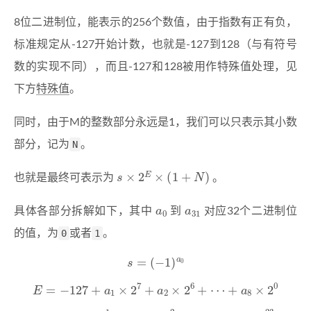
8位二进制位，能表示的256个数值，由于指数有正有负，
标准规定从-127开始计数，也就是-127到128（与有符号
数的实现不同），而且-127和128被用作特殊值处理，见
下方
特殊值
。
同时，由于M的整数部分永远是1，我们可以只表示其小数
部分，记为
N
。
s
×
2
E
×
(
1
+
N
)
也就是最终可表示为
。
a
0
a
31
具体各部分拆解如下，其中
到
对应32个二进制位
的值，为
0
或者
1
。
s
=
(
−
1
)
a
0
E
=
−
127
+
a
1
×
2
7
+
a
2
×
2
6
+
⋯
+
a
8
×
2
0
N
=
a
9
×
2
−
1
+
a
10
×
2
−
2
+
⋯
+
a
31
×
2
−
23