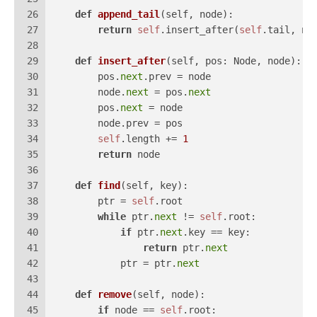
26
def
append_tail
(
self, node
):
27
return
self
.insert_after(
self
.tail, no
28
29
def
insert_after
(
self, pos: Node, node
):
30
        pos.
next
.prev = node
31
        node.
next
 = pos.
next
32
        pos.
next
 = node
33
        node.prev = pos
34
self
.length += 
1
35
return
 node
36
37
def
find
(
self, key
):
38
        ptr = 
self
.root
39
while
 ptr.
next
 != 
self
.root:
40
if
 ptr.
next
.key == key:
41
return
 ptr.
next
42
            ptr = ptr.
next
43
44
def
remove
(
self, node
):
45
if
 node == 
self
.root: