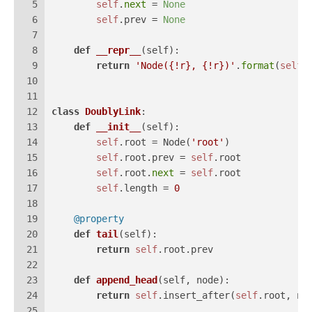
5
self
.
next
 = 
None
6
self
.prev = 
None
7
8
def
__repr__
(
self
):
9
return
'Node({!r}, {!r})'
.
format
(
self
.
10
11
12
class
DoublyLink
:
13
def
__init__
(
self
):
14
self
.root = Node(
'root'
)
15
self
.root.prev = 
self
.root
16
self
.root.
next
 = 
self
.root
17
self
.length = 
0
18
19
    @property
20
def
tail
(
self
):
21
return
self
.root.prev
22
23
def
append_head
(
self, node
):
24
return
self
.insert_after(
self
.root, no
25