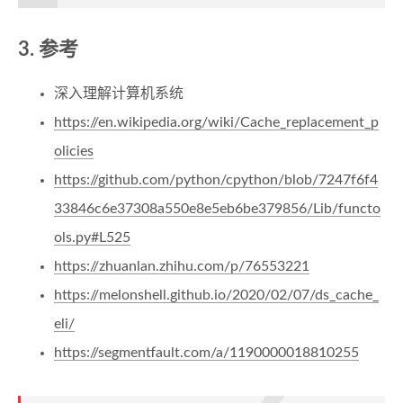
参考
深入理解计算机系统
https://en.wikipedia.org/wiki/Cache_replacement_p
olicies
https://github.com/python/cpython/blob/7247f6f4
33846c6e37308a550e8e5eb6be379856/Lib/functo
ols.py#L525
https://zhuanlan.zhihu.com/p/76553221
https://melonshell.github.io/2020/02/07/ds_cache_
eli/
https://segmentfault.com/a/1190000018810255