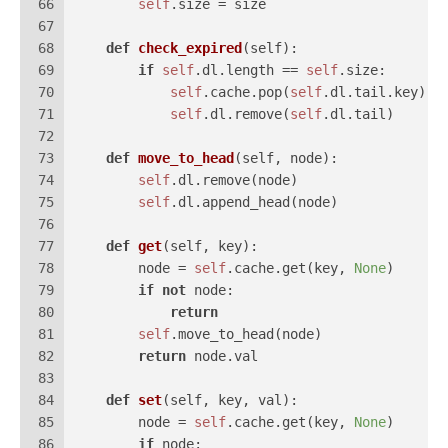
66
self
.size = size
67
68
def
check_expired
(
self
):
69
if
self
.dl.length == 
self
.size:
70
self
.cache.pop(
self
.dl.tail.key)
71
self
.dl.remove(
self
.dl.tail)
72
73
def
move_to_head
(
self, node
):
74
self
.dl.remove(node)
75
self
.dl.append_head(node)
76
77
def
get
(
self, key
):
78
        node = 
self
.cache.get(key, 
None
)
79
if
not
 node:
80
return
81
self
.move_to_head(node)
82
return
 node.val
83
84
def
set
(
self, key, val
):
85
        node = 
self
.cache.get(key, 
None
)
86
if
 node: