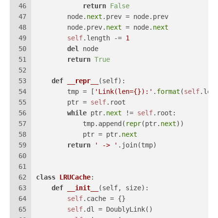
46
return
False
47
        node.
next
.prev = node.prev
48
        node.prev.
next
 = node.
next
49
self
.length -= 
1
50
del
 node
51
return
True
52
53
def
__repr__
(
self
):
54
        tmp = [
'Link(len={}):'
.
format
(
self
.len
55
        ptr = 
self
.root
56
while
 ptr.
next
 != 
self
.root:
57
            tmp.append(
repr
(ptr.
next
))
58
            ptr = ptr.
next
59
return
' -> '
.join(tmp)
60
61
62
class
LRUCache
:
63
def
__init__
(
self, size
):
64
self
.cache = {}
65
self
.dl = DoublyLink()