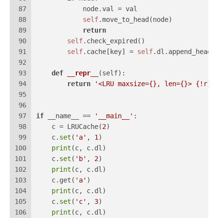
87
            node.val = val
88
self
.move_to_head(node)
89
return
90
self
.check_expired()
91
self
.cache[key] = 
self
.dl.append_head(
92
93
def
__repr__
(
self
):
94
return
'<LRU maxsize={}, len={}> {!r}'
95
96
97
if
 __name__ == 
'__main__'
:
98
    c = LRUCache(
2
)
99
    c.
set
(
'a'
, 
1
)
100
print
(c, c.dl)
101
    c.
set
(
'b'
, 
2
)
102
print
(c, c.dl)
103
    c.get(
'a'
)
104
print
(c, c.dl)
105
    c.
set
(
'c'
, 
3
)
106
print
(c, c.dl)