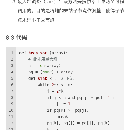
最大堆调整（sink）：该方法是提供给上述两个过程
调用的。目的是将堆的末端子节点作调整，使得子节
点永远小于父节点 。
代码
1
def
heap_sort
(
array
):
2
# 此处用最大堆
3
    n = 
len
(array)
4
    pq = [
None
] + array
5
def
sink
(
k
):  
# 下沉
6
while
2
*k <= n:
7
            j = 
2
*k 
8
if
 j < n 
and
 pq[j] < pq[j+
1
]:
9
                j += 
1
10
if
 pq[k] >= pq[j]:
11
break
12
            pq[k], pq[j] = pq[j], pq[k]
13
            k = j