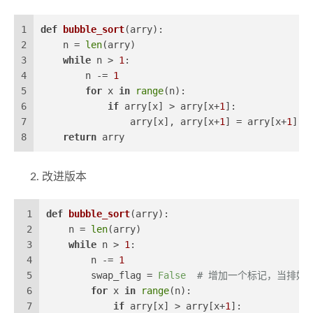
1
def
bubble_sort
(
arry
):
2
    n = 
len
(arry)
3
while
 n > 
1
:
4
        n -= 
1
5
for
 x 
in
range
(n):
6
if
 arry[x] > arry[x+
1
]:
7
                arry[x], arry[x+
1
] = arry[x+
1
], 
8
return
 arry
改进版本
1
def
bubble_sort
(
arry
):
2
    n = 
len
(arry)
3
while
 n > 
1
:
4
        n -= 
1
5
        swap_flag = 
False
# 增加一个标记，当排好
6
for
 x 
in
range
(n):
7
if
 arry[x] > arry[x+
1
]: