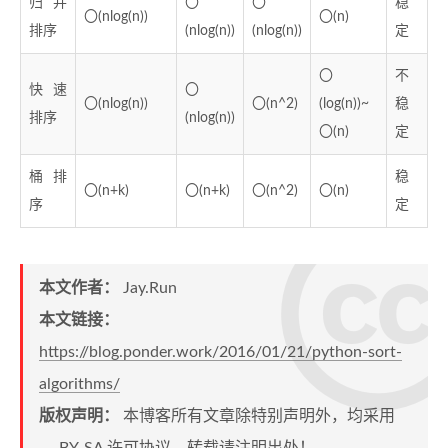
归并
〇
〇
稳
〇(nlog(n))
〇(n)
排序
(nlog(n))
(nlog(n))
定
〇
不
快速
〇
〇(nlog(n))
〇(n^2)
(log(n))~
稳
排序
(nlog(n))
〇(n)
定
桶排
稳
〇(n+k)
〇(n+k)
〇(n^2)
〇(n)
序
定
本文作者：
Jay.Run
本文链接：
https://blog.ponder.work/2016/01/21/python-sort-
algorithms/
版权声明：
本博客所有文章除特别声明外，均采用