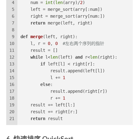
4
    num = 
int
(
len
(arry)/
2
)
5
    left = merge_sort(arry[:num])
6
    right = merge_sort(arry[num:])
7
return
 merge(left, right)
8
9
def
merge
(
left, right
):
10
    l, r = 
0
, 
0
#左右两个序列的指针
11
    result = []
12
while
 l<
len
(left) 
and
 r<
len
(right):
13
if
 left[l] < right[r]:
14
            result.append(left[l])
15
            l += 
1
16
else
:
17
            result.append(right[r])
18
            r += 
1
19
    result += left[l:]
20
    result += right[r:]
21
return
 result