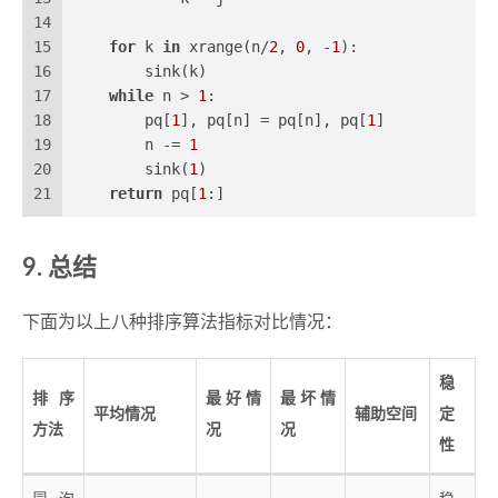
14
15
for
 k 
in
 xrange(n/
2
, 
0
, -
1
):
16
        sink(k)
17
while
 n > 
1
:
18
        pq[
1
], pq[n] = pq[n], pq[
1
]
19
        n -= 
1
20
        sink(
1
)
21
return
 pq[
1
:]
总结
下面为以上八种排序算法指标对比情况：
稳
排序
最好情
最坏情
平均情况
辅助空间
定
方法
况
况
性