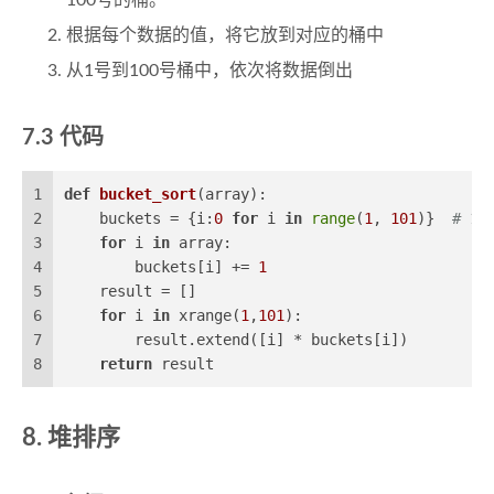
100号的桶。
根据每个数据的值，将它放到对应的桶中
从1号到100号桶中，依次将数据倒出
代码
1
def
bucket_sort
(
array
):
2
    buckets = {i:
0
for
 i 
in
range
(
1
, 
101
)}  
# 10
3
for
 i 
in
 array:
4
        buckets[i] += 
1
5
    result = []
6
for
 i 
in
 xrange(
1
,
101
):
7
        result.extend([i] * buckets[i])
8
return
 result
堆排序