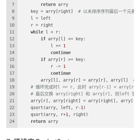
7
return
 arry
8
    key = arry[right]  
# 以未排序序列最后一个元素
9
    l = left
10
    r = right
11
while
 l < r:
12
if
 arry[l] <= key:
13
            l += 
1
14
continue
15
if
 arry[r] >= key:
16
            r -= 
1
17
continue
18
        arry[l], arry[r] = arry[r], arry[l]  
#
19
# 循环完成时l == r, 此时 arry[r-1] < arry[righ
20
# 最后交换 arry[right] 和 arry[r], 则left 到
21
    arry[r], arry[right] = arry[right], arry[r]
22
    qsort(arry, left, r-
1
)
23
    qsort(arry, r+
1
, right)
24
return
 arry