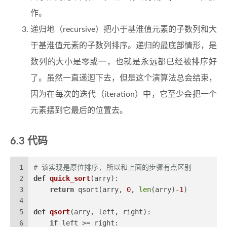
作。
递归地（recursive）把小于基淮值元素的子数列和大
于基淮值元素的子数列排序。递归的最底部情形，是
数列的大小是零或一，也就是永远都已经被排序好
了。虽然一直递迴下去，但是这个演算法总会结束，
因为在每次的迭代（iteration）中，它至少会把一个
元素摆到它最后的位置去。
代码
1
# 该实现是原位排序, 所以和上面的步骤有点区别
2
def
quick_sort
(
arry
):
3
return
 qsort(arry, 
0
, 
len
(arry)-
1
)
4
5
def
qsort
(
arry, left, right
):
6
if
 left >= right: