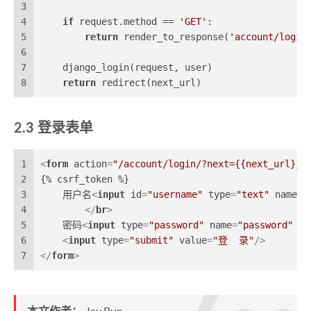
3
4
if
 request.method == 
'GET'
:
5
return
 render_to_response(
'account/login
6
7
    django_login(request, user)
8
return
 redirect(next_url)
登录表单
1
<
form
action
=
"/account/login/?next={{next_url}}"
2
{% csrf_token %}
3
    用户名
<
input
id
=
"username"
type
=
"text"
name
=
"
4
</
br
>
5
    密码
<
input
type
=
"password"
name
=
"password"
re
6
<
input
type
=
"submit"
value
=
"登  录"
/>
7
</
form
>