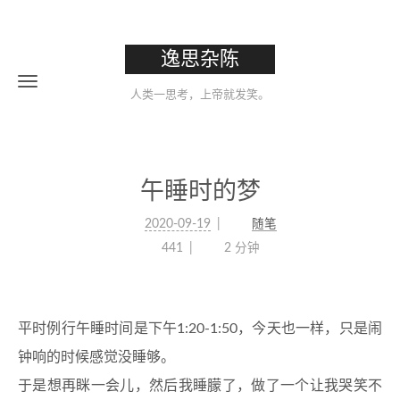
逸思杂陈
人类一思考，上帝就发笑。
午睡时的梦
2020-09-19
随笔
441
2 分钟
平时例行午睡时间是下午1:20-1:50，今天也一样，只是闹
钟响的时候感觉没睡够。
于是想再眯一会儿，然后我睡朦了，做了一个让我哭笑不