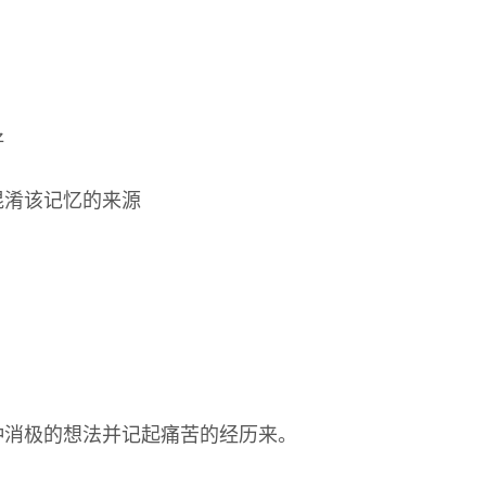
好
混淆该记忆的来源
。
种消极的想法并记起痛苦的经历来。