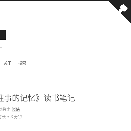
笑。
关于
搜索
和往事的记忆》读书笔记
分类于
阅读
长 ≈
3 分钟