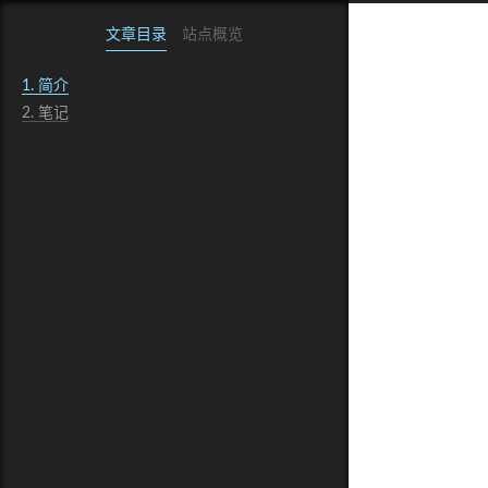
文章目录
站点概览
1.
简介
2.
笔记