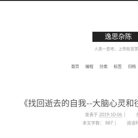
逸思杂陈
人类一思考，上帝就发
首页
编程
分类
标签
归档
《找回逝去的自我--大脑心灵
发表于
2019-10-06
本文字数：
887
阅读时