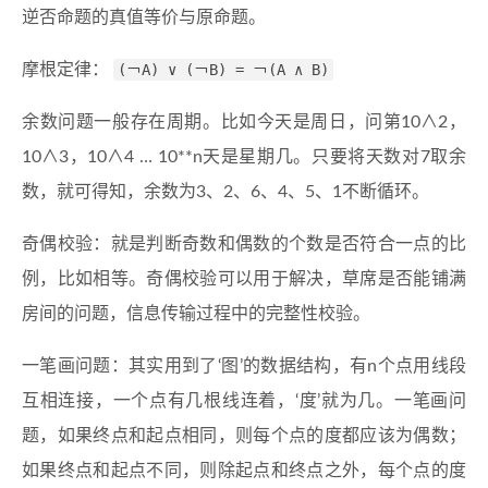
逆否命题的真值等价与原命题。
摩根定律：
(￢A) ∨ (￢B) = ￢(A ∧ B)
余数问题一般存在周期。比如今天是周日，问第10∧2，
10∧3，10∧4 … 10**n天是星期几。只要将天数对7取余
数，就可得知，余数为3、2、6、4、5、1不断循环。
奇偶校验：就是判断奇数和偶数的个数是否符合一点的比
例，比如相等。奇偶校验可以用于解决，草席是否能铺满
房间的问题，信息传输过程中的完整性校验。
一笔画问题：其实用到了‘图’的数据结构，有n个点用线段
互相连接，一个点有几根线连着，‘度’就为几。一笔画问
题，如果终点和起点相同，则每个点的度都应该为偶数；
如果终点和起点不同，则除起点和终点之外，每个点的度