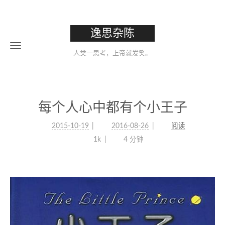
逸思杂陈
人类一思考，上帝就发笑。
每个人心中都有个小王子
2015-10-19
2016-08-26
阅读
1k
4 分钟