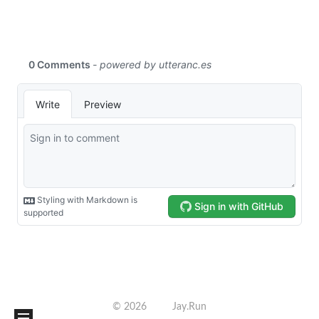
©
2026
Jay.Run