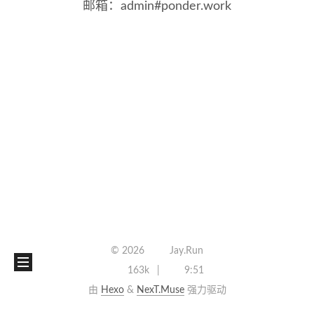
邮箱：admin#ponder.work
©
2026
Jay.Run
163k
9:51
由
Hexo
&
NexT.Muse
强力驱动